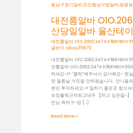
대전룸알바 O1O.2062
산당일알바 울산테
대전룸알바 O1O.2062.3474 K톡RY
글쓴이
ryboy35670
대전룸알바 O1O.2062.3474 K톡RY
전룸알바 O1O.2062.3474 K톡RYB
하세요~!? “클릭”해주셔서 감사해요~ 
면 들통날 거짓말 안하겠습니다.. 언니들의 
분만 투자하세요~!! 일하기 좋은곳 찾으셔야죠~!
보장출퇴근차최고대우 【하고 싶은말~】 일
손님 욕하구~맘 […]
대
Read More »
전
룸