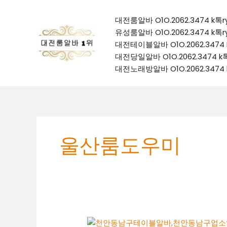
콘
텐
대전룸알바 O1O.2062.3474 
츠
유성룸알바 O1O.2062.3474 
로
대전테이블알바 O1O.2062.34
건
대전당일알바 O1O.2062.347
너
대전노래방알바 O1O.2062.34
뛰
기
울산룸도우미