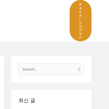
R
e
s
e
r
v
a
ti
o
n
검
색
대
상
최신 글