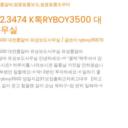
.3474 K톡RYBOY3500 대
사무실
OY3500 대전룸알바 유성보도사무실
/ 글쓴이
ryboy35670
BOY3500 대전룸알바 유성보도사무실 유성룸알바
 대전룸알바 유성보도사무실 안녕하세요~!? “클릭”해주셔서 감
으시죠? 하루이틀 나와보시면 들통날 거짓말 안하겠습니
부분만 말할께요~!! 딱! 3분만 투자하세요~!! 일하기 좋
톡 : ryboy3500 당일지급3T보장출퇴근차최고대우 【하고
 같이 웃고 힘들땐 같이 손님 욕하구~맘 편히 일해여~!!