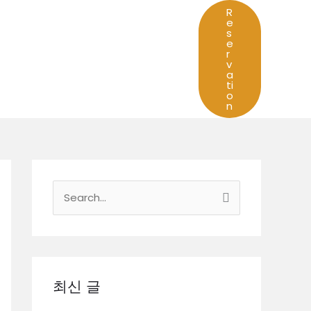
R
e
s
e
r
v
a
ti
o
n
검
색
대
상
최신 글