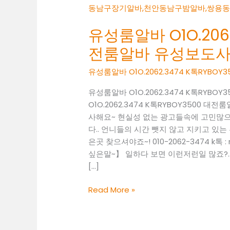
유성룸알바 O1O.2062
전룸알바 유성보도
유성룸알바 O1O.2062.3474 K톡RYB
유성룸알바 O1O.2062.3474 K톡RY
O1O.2062.3474 K톡RYBOY3500
사해요~ 현실성 없는 광고들속에 고민많
다.. 언니들의 시간 뺏지 않고 지키고 있는 
은곳 찾으셔야죠~! 010-2062-3474 k
싶은말~】 일하다 보면 이런저런일 많죠?..
[…]
유
Read More »
성
룸
알