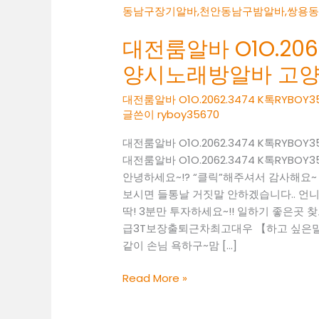
대전룸알바 O1O.2062
양시노래방알바 고
대전룸알바 O1O.2062.3474 K톡RY
글쓴이
ryboy35670
대전룸알바 O1O.2062.3474 K톡RY
대전룸알바 O1O.2062.3474 K톡RY
안녕하세요~!? “클릭”해주셔서 감사해요
보시면 들통날 거짓말 안하겠습니다.. 언니
딱! 3분만 투자하세요~!! 일하기 좋은곳 찾으셔야
급3T보장출퇴근차최고대우 【하고 싶은말~
같이 손님 욕하구~맘 […]
대
Read More »
전
룸