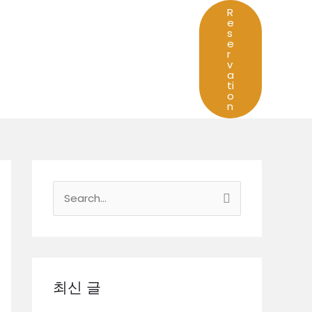
R
e
s
e
r
v
a
ti
o
n
검
색
대
상
최신 글