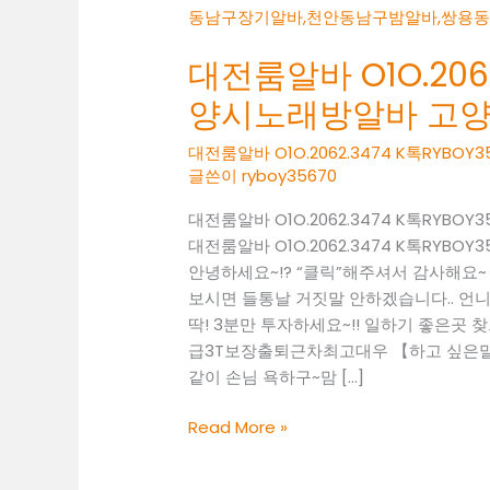
대전룸알바 O1O.2062
양시노래방알바 고
대전룸알바 O1O.2062.3474 K톡RY
글쓴이
ryboy35670
대전룸알바 O1O.2062.3474 K톡RY
대전룸알바 O1O.2062.3474 K톡RY
안녕하세요~!? “클릭”해주셔서 감사해요
보시면 들통날 거짓말 안하겠습니다.. 언니
딱! 3분만 투자하세요~!! 일하기 좋은곳 찾으셔야
급3T보장출퇴근차최고대우 【하고 싶은말~
같이 손님 욕하구~맘 […]
대
Read More »
전
룸