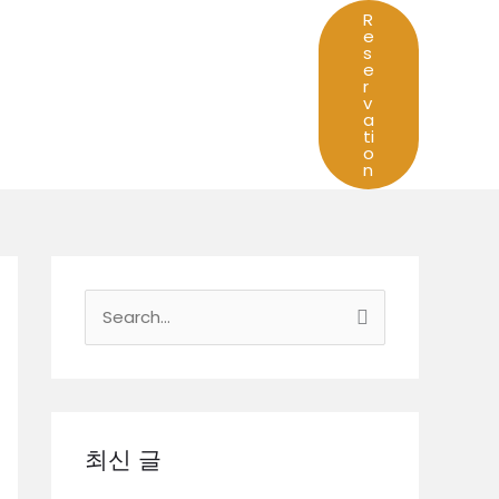
R
e
s
e
r
v
a
ti
o
n
검
색
대
상
최신 글