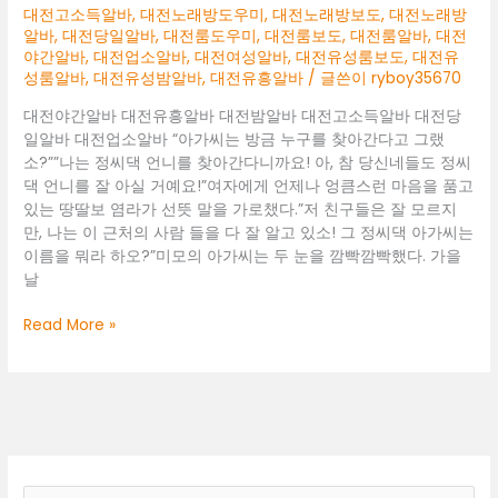
대전고소득알바
,
대전노래방도우미
,
대전노래방보도
,
대전노래방
알바
,
대전당일알바
,
대전룸도우미
,
대전룸보도
,
대전룸알바
,
대전
야간알바
,
대전업소알바
,
대전여성알바
,
대전유성룸보도
,
대전유
성룸알바
,
대전유성밤알바
,
대전유흥알바
/ 글쓴이
ryboy35670
대전야간알바 대전유흥알바 대전밤알바 대전고소득알바 대전당
일알바 대전업소알바 “아가씨는 방금 누구를 찾아간다고 그랬
소?””나는 정씨댁 언니를 찾아간다니까요! 아, 참 당신네들도 정씨
댁 언니를 잘 아실 거예요!”여자에게 언제나 엉큼스런 마음을 품고
있는 땅딸보 염라가 선뜻 말을 가로챘다.”저 친구들은 잘 모르지
만, 나는 이 근처의 사람 들을 다 잘 알고 있소! 그 정씨댁 아가씨는
이름을 뭐라 하오?”미모의 아가씨는 두 눈을 깜빡깜빡했다. 가을
날
대
Read More »
전
야
간
알
바