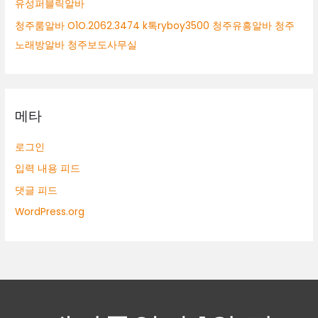
유성퍼블릭알바
청주룸알바 O1O.2062.3474 k톡ryboy3500 청주유흥알바 청주
노래방알바 청주보도사무실
메타
로그인
입력 내용 피드
댓글 피드
WordPress.org