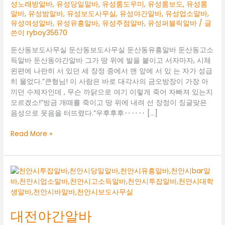
성노래방알바
,
유성당일알바
,
유성룸도우미
,
유성룸보도
,
유성룸
알바
,
유성밤알바
,
유성보도사무실
,
유성야간알바
,
유성업소알바
,
유성여성알바
,
유성유흥알바
,
유성주점알바
,
유성퍼블릭알바
/ 글
쓴이
ryboy35670
둔산동보도사무실 둔산동보도사무실 둔산동유흥알바 둔산동고소
득알바 둔산동야간알바 그가 땅 위에 발을 붙이고 서자마자, 시체
왼편에 나란히 서 있던 세 장정 중에서 맨 앞에 서 있 는 자가 성급
히 물었다.”큰형님! 이 사람은 바로 대각사의 금오방장이 가장 아
끼던 수제자인데 , 무슨 까닭으로 여기 이렇게 죽어 자빠져 있는지
모르겠소!”방금 개떼를 죽이고 땅 위에 내려 선 장정이 징글맞은
음성으로 웃음을 터뜨렸다.”우후후후‥‥‥ […]
둔
Read More »
산
동
보
도
사
무
실
대전야간알바