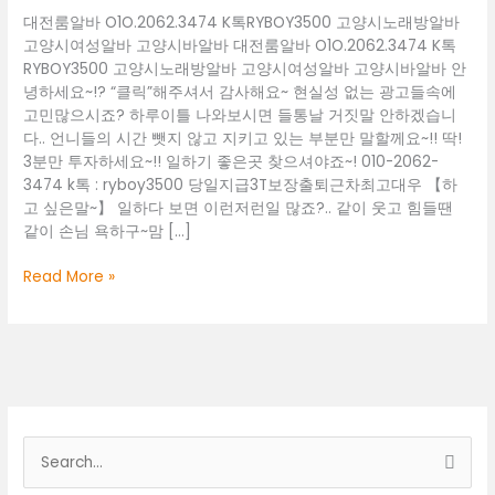
대전룸알바 O1O.2062.3474 K톡RYBOY3500 고양시노래방알바
고양시여성알바 고양시바알바 대전룸알바 O1O.2062.3474 K톡
RYBOY3500 고양시노래방알바 고양시여성알바 고양시바알바 안
녕하세요~!? “클릭”해주셔서 감사해요~ 현실성 없는 광고들속에
고민많으시죠? 하루이틀 나와보시면 들통날 거짓말 안하겠습니
다.. 언니들의 시간 뺏지 않고 지키고 있는 부분만 말할께요~!! 딱!
3분만 투자하세요~!! 일하기 좋은곳 찾으셔야죠~! 010-2062-
3474 k톡 : ryboy3500 당일지급3T보장출퇴근차최고대우 【하
고 싶은말~】 일하다 보면 이런저런일 많죠?.. 같이 웃고 힘들땐
같이 손님 욕하구~맘 […]
대
Read More »
전
룸
알
바
O1O.2062.3474
K
톡
검
RYBOY3500
색
고