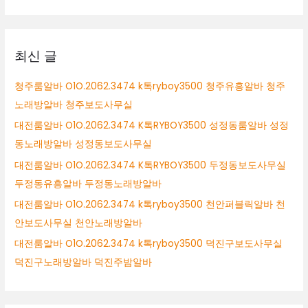
양
대
시
상
노
래
최신 글
방
알
청주룸알바 O1O.2062.3474 k톡ryboy3500 청주유흥알바 청주
바
노래방알바 청주보도사무실
고
양
대전룸알바 O1O.2062.3474 K톡RYBOY3500 성정동룸알바 성정
시
동노래방알바 성정동보도사무실
여
대전룸알바 O1O.2062.3474 K톡RYBOY3500 두정동보도사무실
성
알
두정동유흥알바 두정동노래방알바
바
대전룸알바 O1O.2062.3474 k톡ryboy3500 천안퍼블릭알바 천
고
안보도사무실 천안노래방알바
양
시
대전룸알바 O1O.2062.3474 k톡ryboy3500 덕진구보도사무실
바
덕진구노래방알바 덕진주밤알바
알
바