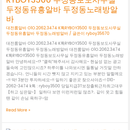
정
두정동유흥알바 두정동노래방알
동
룸
바
알
바
대전룸알바 O1O.2062.3474 K톡RYBOY3500 두정동보도사무실
두정동유흥알바 두정동노래방알바
/ 글쓴이
ryboy35670
성
정
대전룸알바 O1O.2062.3474 K톡RYBOY3500 두정동보도사무실
동
두정동유흥알바 두정동노래방알바 대전룸알바 O1O.2062.3474
노
K톡RYBOY3500 두정동보도사무실 두정동유흥알바 두정동노래방
래
알바 안녕하세요~!? “클릭”해주셔서 감사해요~ 현실성 없는 광고
방
들속에 고민많으시죠? 하루이틀 나와보시면 들통날 거짓말 안하
알
겠습니다.. 언니들의 시간 뺏지 않고 지키고 있는 부분만 말할께요
바
~!! 딱! 3분만 투자하세요~!! 일하기 좋은곳 찾으셔야죠~! 010-
성
2062-3474 k톡 : ryboy3500 당일지급3T보장출퇴근차최고대우
정
【하고 싶은말~】 일하다 보면 이런저런일 많죠?.. 같이 웃고 힘들
동
땐 같이 손님 욕하구~맘
보
도
대
Read More »
사
전
무
룸
실
알