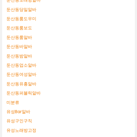
둔산동노래방알바
둔산동당일알바
둔산동룸도우미
둔산동룸보도
둔산동룸알바
둔산동바알바
둔산동밤알바
둔산동업소알바
둔산동여성알바
둔산동유흥알바
둔산동퍼블릭알바
미분류
유성Bar알바
유성구인구직
유성노래방고정