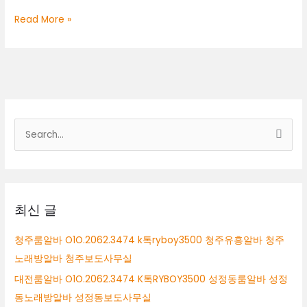
정
대
Read More »
동
전
노
룸
래
알
방
바
알
O1O.2062.3474
바
k
톡
검
ryboy3500
색
천
안
대
퍼
상
블
릭
최신 글
알
바
청주룸알바 O1O.2062.3474 k톡ryboy3500 청주유흥알바 청주
천
노래방알바 청주보도사무실
안
보
대전룸알바 O1O.2062.3474 K톡RYBOY3500 성정동룸알바 성정
도
동노래방알바 성정동보도사무실
사