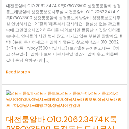
대전룸알바 O1O.2062.3474 K톡RYBOY3500 성정동룸알바 성정
동노래방알바 성정동보도사무실 대전룸알바 O1O.2062.3474 K
톡RYBOY3500 성정동룸알바 성정동노래방알바 성정동보도사무
실 안녕하세요~!? “클릭”해주셔서 감사해요~ 현실성 없는 광고들
속에 고민많으시죠? 하루이틀 나와보시면 들통날 거짓말 안하겠
습니다.. 언니들의 시간 뺏지 않고 지키고 있는 부분만 말할께요~!!
딱! 3분만 투자하세요~!! 일하기 좋은곳 찾으셔야죠~! 010-2062-
3474 k톡 : ryboy3500 당일지급3T보장출퇴근차최고대우 【하
고 싶은말~】 일하다 보면 이런저런일 많죠?.. 같이 웃고 힘들땐
같이 손님 욕하구~맘 […]
대
Read More »
전
룸
알
바
O1O.2062.3474
K
톡
대전룸알바 O1O.2062.3474 K톡
RYBOY3500
RYBOY3500 두정동보도사무실
성