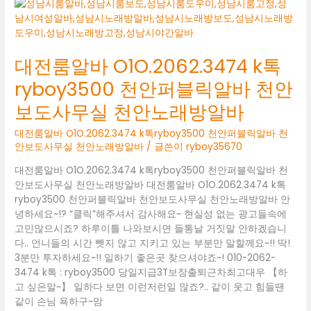
바
O1O.2062.3474
K
톡
대전룸알바 O1O.2062.3474 k톡
RYBOY3500
ryboy3500 천안퍼블릭알바 천안
두
정
보도사무실 천안노래방알바
동
보
대전룸알바 O1O.2062.3474 k톡ryboy3500 천안퍼블릭알바 천
도
안보도사무실 천안노래방알바
/ 글쓴이
ryboy35670
사
대전룸알바 O1O.2062.3474 k톡ryboy3500 천안퍼블릭알바 천
무
안보도사무실 천안노래방알바 대전룸알바 O1O.2062.3474 k톡
실
ryboy3500 천안퍼블릭알바 천안보도사무실 천안노래방알바 안
두
녕하세요~!? “클릭”해주셔서 감사해요~ 현실성 없는 광고들속에
정
고민많으시죠? 하루이틀 나와보시면 들통날 거짓말 안하겠습니
동
다.. 언니들의 시간 뺏지 않고 지키고 있는 부분만 말할께요~!! 딱!
유
3분만 투자하세요~!! 일하기 좋은곳 찾으셔야죠~! 010-2062-
흥
3474 k톡 : ryboy3500 당일지급3T보장출퇴근차최고대우 【하
알
고 싶은말~】 일하다 보면 이런저런일 많죠?.. 같이 웃고 힘들땐
바
같이 손님 욕하구~맘
두