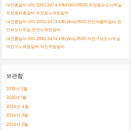
대전룸알바 O1O.2062.3474 K톡RYBOY3500 두정동보도사무실
무
실
두정동유흥알바 두정동노래방알바
천
대전룸알바 O1O.2062.3474 k톡ryboy3500 천안퍼블릭알바 천
안
안보도사무실 천안노래방알바
노
래
대전룸알바 O1O.2062.3474 k톡ryboy3500 덕진구보도사무실
방
덕진구노래방알바 덕진주밤알바
알
바
보관함
2025년 2월
2025년 1월
2024년 4월
2024년 3월
2024년 2월