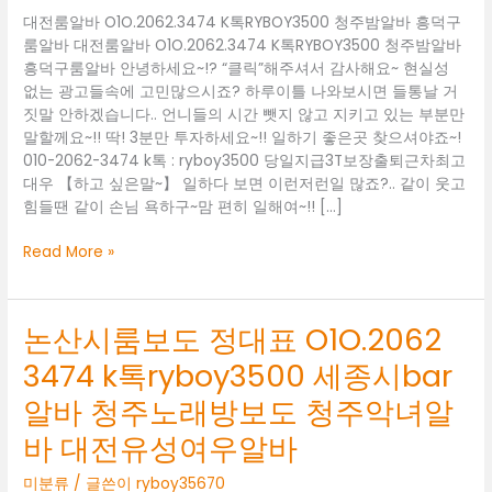
대전룸알바 O1O.2062.3474 K톡RYBOY3500 청주밤알바 흥덕구
룸알바 대전룸알바 O1O.2062.3474 K톡RYBOY3500 청주밤알바
흥덕구룸알바 안녕하세요~!? “클릭”해주셔서 감사해요~ 현실성
없는 광고들속에 고민많으시죠? 하루이틀 나와보시면 들통날 거
짓말 안하겠습니다.. 언니들의 시간 뺏지 않고 지키고 있는 부분만
말할께요~!! 딱! 3분만 투자하세요~!! 일하기 좋은곳 찾으셔야죠~!
010-2062-3474 k톡 : ryboy3500 당일지급3T보장출퇴근차최고
대우 【하고 싶은말~】 일하다 보면 이런저런일 많죠?.. 같이 웃고
힘들땐 같이 손님 욕하구~맘 편히 일해여~!! […]
대
Read More »
전
룸
알
논산시룸보도 정대표 O1O.2062
바
3474 k톡ryboy3500 세종시bar
O1O.2062.3474
K
알바 청주노래방보도 청주악녀알
톡
RYBOY3500
바 대전유성여우알바
청
주
미분류
/ 글쓴이
ryboy35670