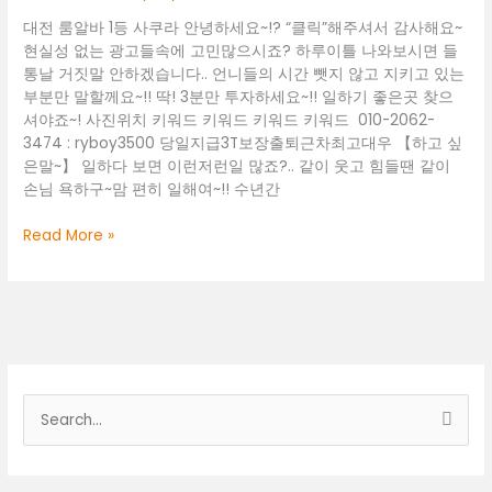
밤
대전 룸알바 1등 사쿠라 안녕하세요~!? “클릭”해주셔서 감사해요~
알
현실성 없는 광고들속에 고민많으시죠? 하루이틀 나와보시면 들
바
통날 거짓말 안하겠습니다.. 언니들의 시간 뺏지 않고 지키고 있는
흥
부분만 말할께요~!! 딱! 3분만 투자하세요~!! 일하기 좋은곳 찾으
덕
셔야죠~! 사진위치 키워드 키워드 키워드 키워드 010-2062-
구
3474 : ryboy3500 당일지급3T보장출퇴근차최고대우 【하고 싶
룸
은말~】 일하다 보면 이런저런일 많죠?.. 같이 웃고 힘들땐 같이
알
손님 욕하구~맘 편히 일해여~!! 수년간
바
논
Read More »
산
시
룸
보
도
정
대
검
표
색
O1O.2062
3474
대
k