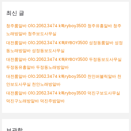
상
톡
ryboy3500
최신 글
세
종
청주룸알바 O1O.2062.3474 k톡ryboy3500 청주유흥알바 청주
시
노래방알바 청주보도사무실
bar
알
대전룸알바 O1O.2062.3474 K톡RYBOY3500 성정동룸알바 성정
바
동노래방알바 성정동보도사무실
청
대전룸알바 O1O.2062.3474 K톡RYBOY3500 두정동보도사무실
주
노
두정동유흥알바 두정동노래방알바
래
대전룸알바 O1O.2062.3474 k톡ryboy3500 천안퍼블릭알바 천
방
안보도사무실 천안노래방알바
보
도
대전룸알바 O1O.2062.3474 k톡ryboy3500 덕진구보도사무실
청
덕진구노래방알바 덕진주밤알바
주
악
녀
알
바
보관함