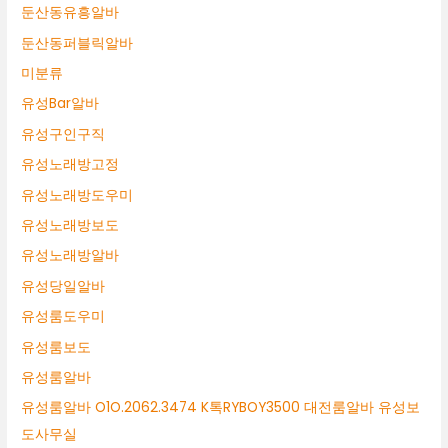
둔산동유흥알바
둔산동퍼블릭알바
미분류
유성Bar알바
유성구인구직
유성노래방고정
유성노래방도우미
유성노래방보도
유성노래방알바
유성당일알바
유성룸도우미
유성룸보도
유성룸알바
유성룸알바 O1O.2062.3474 K톡RYBOY3500 대전룸알바 유성보
도사무실