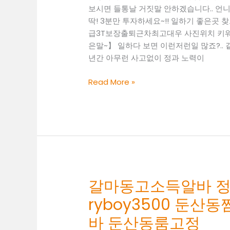
쩜
보시면 들통날 거짓말 안하겠습니다.. 언니
오
딱! 3분만 투자하세요~!! 일하기 좋은곳 찾으셔야
알
급3T보장출퇴근차최고대우 사진위치 키
바
은말~】 일하다 보면 이런저런일 많죠?.. 
괴
년간 아무런 사고없이 정과 노력이
정
동
대
Read More »
룸
전
알
업
바
소
청
알
주
바
야
정
간
대
알
표
갈마동고소득알바 정대표 
바
O1O.2062
대
ryboy3500 둔
3474
전
k
바 둔산동룸고정
밤
톡