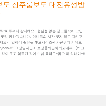
주룸보도 청주룸보도 대전유성밤
바
“클릭”해주셔서 감사해요~ 현실성 없는 광고들속에 고민
짓말 안하겠습니다.. 언니들의 시간 뺏지 않고 지키고
하세요~!! 일하기 좋은곳 찾으셔야죠~! 사진위치 키워드
 : ryboy3500 당일지급3T보장출퇴근차최고대우 【하고
. 같이 웃고 힘들땐 같이 손님 욕하구~맘 편히 일해여~!!