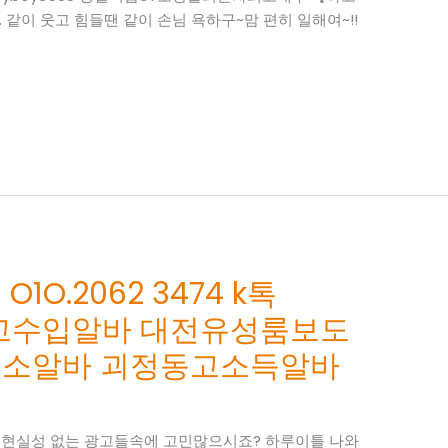
. 같이 웃고 힘들땐 같이 손님 욕하구~맘 편히 일해여~!!
O.2062 3474 k톡
전밤고수입알바 대전유성룸보도
업소알바 괴정동고소득알바
~ 현실성 없는 광고들속에 고민많으시죠? 하루이틀 나와