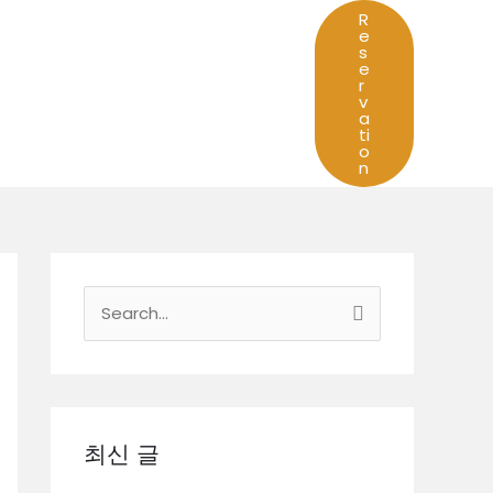
R
e
s
e
r
v
a
ti
o
n
검
색
대
상
최신 글