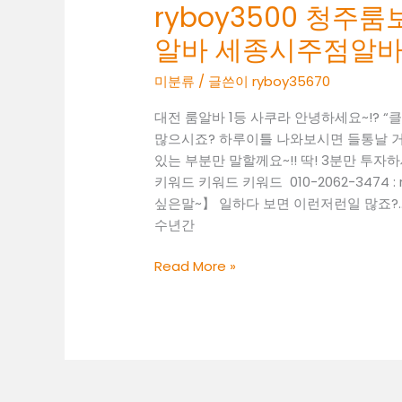
룸
ryboy3500 청
표
알
O1O.2062
알바 세종시주점알
바
3474
괴
미분류
/ 글쓴이
ryboy35670
k
정
톡
동
대전 룸알바 1등 사쿠라 안녕하세요~!? 
ryboy3500
업
많으시죠? 하루이틀 나와보시면 들통날 거
둔
소
있는 부분만 말할께요~!! 딱! 3분만 투자
산
알
키워드 키워드 키워드 010-2062-3474
동
바
싶은말~】 일하다 보면 이런저런일 많죠?.
쩜
괴
수년간
오
정
알
동
대
Read More »
바
고
전
대
소
유
전
득
성
유
알
룸
성
바
도
고
우