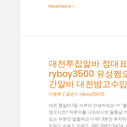
대
Read More »
전
룸
알
바
O1O.2062.3474
k
톡
ryboy3500
대전투잡알바 정대표O1O
청
ryboy3500 유
주
유
간알바 대전밤고수입
흥
미분류
/ 글쓴이
ryboy35670
알
바
대전 룸알바 1등 사쿠라 안녕하세요~!? 
흥
많으시죠? 하루이틀 나와보시면 들통날 거
덕
있는 부분만 말할께요~!! 딱! 3분만 투자
구
키워드 키워드 키워드 010-2062-3474