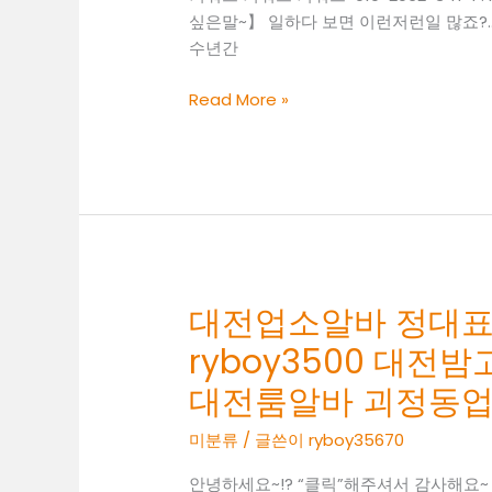
밤
싶은말~】 일하다 보면 이런저런일 많죠?.
알
수년간
바
가
대
Read More »
경
전
동
투
룸
잡
보
알
도
바
정
대
표
대전업소알바 정대표 O1
O1O.2062.3474
ryboy3500 대
k
톡
대전룸알바 괴정동
ryboy3500
미분류
/ 글쓴이
ryboy35670
유
성
안녕하세요~!? “클릭”해주셔서 감사해요