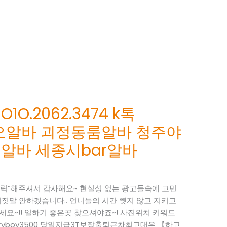
.2062.3474 k톡
성쩜오알바 괴정동룸알바 청주야
알바 세종시bar알바
“클릭”해주셔서 감사해요~ 현실성 없는 광고들속에 고민
짓말 안하겠습니다.. 언니들의 시간 뺏지 않고 지키고
하세요~!! 일하기 좋은곳 찾으셔야죠~! 사진위치 키워드
 : ryboy3500 당일지급3T보장출퇴근차최고대우 【하고