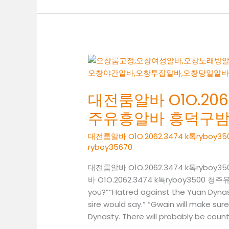
바
O1O.2062.3474
K
톡
RYBOY3500
청
주
밤
대전룸알바 O1O.2062
알
주유흥알바 흥덕구
바
흥
대전룸알바 O1O.2062.3474 k톡ryb
덕
ryboy35670
구
대전룸알바 O1O.2062.3474 k톡ry
룸
바 O1O.2062.3474 k톡ryboy3500
알
you?”“Hatred against the Yuan Dynast
바
sire would say.” “Gwain will make sur
Dynasty. There will probably be countle