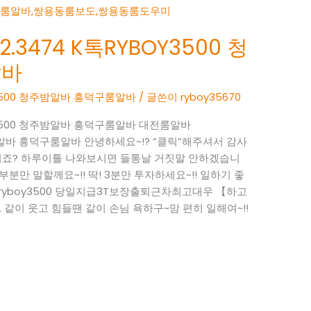
.3474 K톡RYBOY3500 청
알바
OY3500 청주밤알바 흥덕구룸알바
/ 글쓴이
ryboy35670
OY3500 청주밤알바 흥덕구룸알바 대전룸알바
 청주밤알바 흥덕구룸알바 안녕하세요~!? “클릭”해주셔서 감사
시죠? 하루이틀 나와보시면 들통날 거짓말 안하겠습니
부분만 말할께요~!! 딱! 3분만 투자하세요~!! 일하기 좋
톡 : ryboy3500 당일지급3T보장출퇴근차최고대우 【하고
 같이 웃고 힘들땐 같이 손님 욕하구~맘 편히 일해여~!!