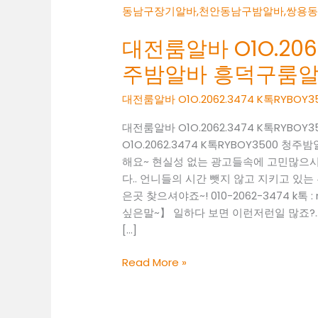
대전룸알바 O1O.2062
주밤알바 흥덕구룸
대전룸알바 O1O.2062.3474 K톡RYB
대전룸알바 O1O.2062.3474 K톡RYB
O1O.2062.3474 K톡RYBOY3500
해요~ 현실성 없는 광고들속에 고민많으
다.. 언니들의 시간 뺏지 않고 지키고 있는 
은곳 찾으셔야죠~! 010-2062-3474 k
싶은말~】 일하다 보면 이런저런일 많죠?..
[…]
대
Read More »
전
룸
알