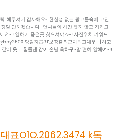
“클릭”해주셔서 감사해요~ 현실성 없는 광고들속에 고민
짓말 안하겠습니다.. 언니들의 시간 뺏지 않고 지키고
하세요~!! 일하기 좋은곳 찾으셔야죠~! 사진위치 키워드
 : ryboy3500 당일지급3T보장출퇴근차최고대우 【하고
. 같이 웃고 힘들땐 같이 손님 욕하구~맘 편히 일해여~!!
O1O.2062.3474 k톡