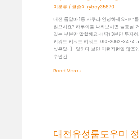
고
미분류
/ 글쓴이
ryboy35670
ryboy3500
수
대
입
대전 룸알바 1등 사쿠라 안녕하세요~!? 
전
알
많으시죠? 하루이틀 나와보시면 들통날 거
밤
바
있는 부분만 말할께요~!! 딱! 3분만 투자
고
세
키워드 키워드 키워드 010-2062-3474
수
종
싶은말~】 일하다 보면 이런저런일 많죠?.
입
시
수년간
알
bar
바
알
갈
Read More »
대
바
마
전
동
유
고
성
소
룸
득
보
알
도
바
대
정
대전유성룸도우미 정대표
전
대