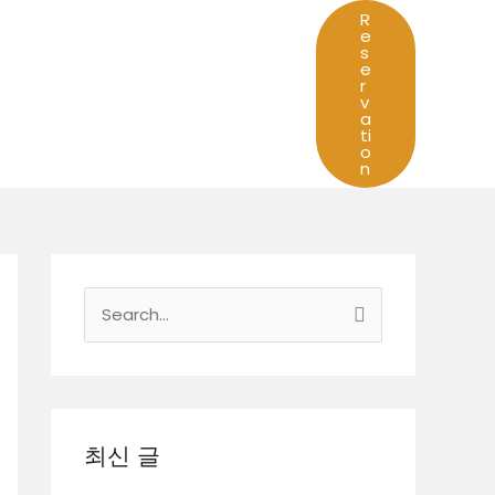
R
e
s
e
r
v
a
ti
o
n
검
색
대
상
최신 글