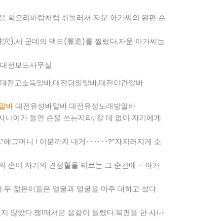
락을 회오리바람처럼 휘둘러서 자운 아가씨의 왼편 손
井穴),세 군데의 맥도(脈道)를 찔렀다.자운 아가씨는
,대전고소득알바,대전당일알바,대전야간알바
알바
대전유성바알바 대전유성노래방알바
사나이가 돌연 손을 쓰는지라, 갈 데 없이 자기에게
”에그머니 ! 이분까지 내게‥‥‥?”자지러지게 소
의 손이 자기의 견정혈을 찌르는 그 순간에 – 아가
.두 젊은이들은 얼굴과 얼굴을 마주 대하고 섰다.
지 않았다.팽!매서운 음향이 들렸다.복면을 한 사나