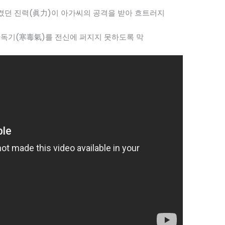
시켰던 진력(眞力)이 아가씨의 공격을 받아 흐트러지
한독기(寒毒氣)를 전신에 퍼지지 못하도록 막