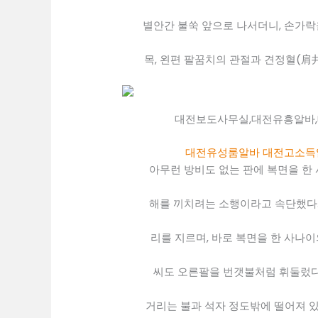
별안간 불쑥 앞으로 나서더니, 손가
목, 왼편 팔꿈치의 관절과 견정혈(肩
대전보도사무실,대전유흥알바
대전유성룸알바
대전고소득
아무런 방비도 없는 판에 복면을 한 
해를 끼치려는 소행이라고 속단했다.
리를 지르며, 바로 복면을 한 사나이
씨도 오른팔을 번갯불처럼 휘둘렀다
거리는 불과 석자 정도밖에 떨어져 있