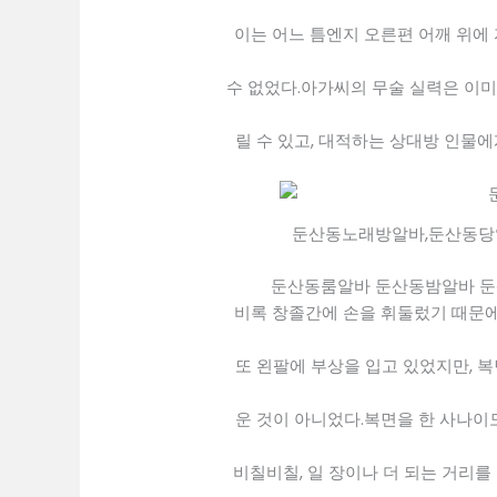
이는 어느 틈엔지 오른편 어깨 위에
수 없었다.아가씨의 무술 실력은 이미
릴 수 있고, 대적하는 상대방 인물
둔산동노래방알바,둔산동당
둔산동룸알바 둔산동밤알바 
비록 창졸간에 손을 휘둘렀기 때문에
또 왼팔에 부상을 입고 있었지만, 
운 것이 아니었다.복면을 한 사나이
비칠비칠, 일 장이나 더 되는 거리를