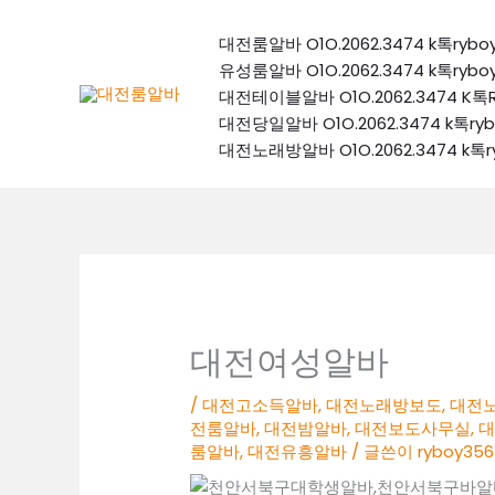
콘
텐
대전룸알바 O1O.2062.3474 k톡
츠
유성룸알바 O1O.2062.3474 k톡
로
대전테이블알바 O1O.2062.3474
건
대전당일알바 O1O.2062.3474 k
너
대전노래방알바 O1O.2062.3474 
뛰
기
대전여성알바
/
대전고소득알바
,
대전노래방보도
,
대전
전룸알바
,
대전밤알바
,
대전보도사무실
,
룸알바
,
대전유흥알바
/ 글쓴이
ryboy356