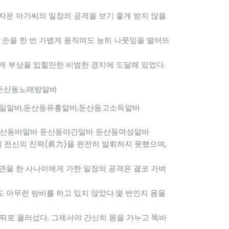
 자운 아가씨의 일장의 공격을 보기 좋게 받지 않을
 손을 한 번 가볍게 움직여도 능히 나뭇잎을 떨어뜨
에게 부상을 입힐만한 비범한 경지에 도달해 있었다.
일알바,둔산동유흥알바,둔산동고소득알바
둔산동바알바 둔산동야간알바 둔산동여성알바
 전신의 진력(眞力)을 완전히 발휘하지 못했으며,
복면을 한 사나이에게 가한 일장의 공격은 결코 가벼
도 아무런 방비를 하고 있지 않았다.몇 번인지 몸을
 뒤로 물러섰다. 그제서야 간신히 몸을 가누고 똑바