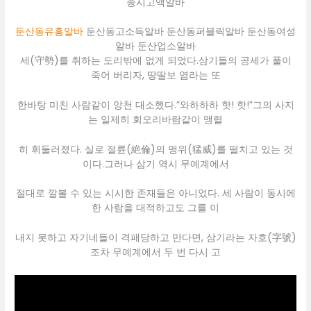
종시고액알바
둔산동유흥알바
둔산동고소득알바 둔산동퍼블릭알바 둔산동여성
알바 둔산업소알바
세(守勢)를 취하는 도리밖에 없게 되었다.삼기들의 공세가 풀이
죽어 버리자, 땅딸보 염라는 또
한바탕 미친 사람같이 앙천 대소했다.”와하하하 핫! 핫!”그의 사지
는 일제히 회오리바람같이 맹렬
히 휘둘러졌다. 실로 절륜(絶倫)의 맹위(猛威)를 떨치고 있는 것
이다.그러나 삼기 역시 무예계에서
절대로 깔볼 수 있는 시시한 존재들은 아니었다. 세 사람이 동시에
한 사람을 대적하고도 그를 이
내지 못하고 자기네들이 격패당하고 만다면, 삼기라는 자호(字號)
조차 무예계에서 두 번 다시 고