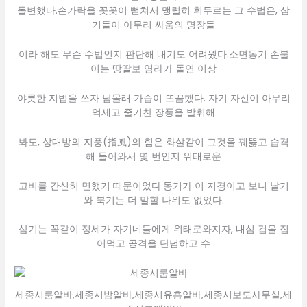
돌변했다.손가락을 꼿꼿이 뻗쳐서 맹렬히 휘두르는 그 수법은, 삼
기들이 아무리 싸움의 명장들
이라 해도 무슨 수법인지 판단해 내기도 어려웠다.소면동기 손불
이는 땅딸보 염라가 돌연 이상
야릇한 지법을 쓰자 남몰래 가습이 뜨끔했다. 자기 자신이 아무리
억세고 줄기찬 장풍을 발휘해
봐도, 상대방의 지풍(指風)의 힘은 화살같이 그것을 꿰뚫고 습격
해 들어와서 몇 번인지 위태로운
고비를 간신히 면했기 때문이었다.동기가 이 지경이고 보니 날기
와 북기는 더 말할 나위도 없었다.
삼기는 꼭같이 정세가 자기네들에게 위태로와지자, 내심 겁을 집
어먹고 공격을 단념하고 수
세종시룸알바,세종시밤알바,세종시유흥알바,세종시보도사무실,세