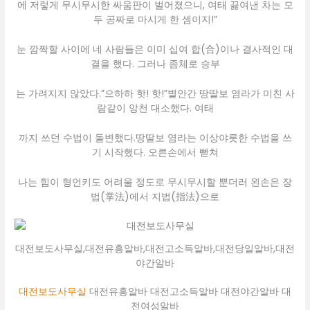
에 저렇게 무시무시한 싸움판이 벌어졌으니, 여태 끓여낸 차는 모
두 공짜로 마시게 한 셈이지!”
눈 깜짝할 사이에 네 사람들은 이미 십여 합(合)이나 결사적인 대
결을 했다. 그러나 좀체로 승부
는 가려지지 않았다.”으하하 핫! 핫!”별안간 땅딸보 염라가 미친 사
람같이 앙천 대소했다. 여태
까지 쓰던 수법이 돌변했다.땅딸보 염라는 이상야릇한 수법을 쓰
기 시작했다. 오른손에서 뻗쳐
나는 힘이 형언키도 어려울 정도로 무시무시할 뿐더러 왼손은 장
법(掌法)에서 지법(指法)으로
대전보도사무실,대전유흥알바,대전고소득알바,대전당일알바,대전
야간알바
대전보도사무실
대전유흥알바 대전고소득알바 대전야간알바 대
전여성알바