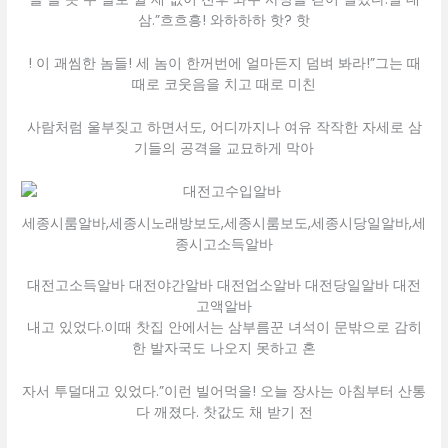
삼.”흐흐흥! 와하하하 핫? 핫
! 이 괘씸한 놈들! 세 놈이 한꺼번에 얼마든지 덤벼 봐라!”그는 때
때로 코웃음을 치고 때로 미친
사람처럼 울부짖고 하면서도, 어디까지나 여유 작작한 자세로 삼
기들의 공격을 교묘하게 막아
세종시룸알바,세종시노래방보도,세종시룸보도,세종시당일알바,세
종시고소득알바
대전고소득알바 대전야간알바 대전업소알바 대전당일알바 대전
고액알바
내고 있었다.이때 찻집 안에서는 삼부름꾼 녀석이 문밖으로 감히
한 발자국도 나오지 못하고 혼
자서 투덜대고 있었다.”이런 빌어먹을! 오늘 장사는 아침부터 산통
다 깨졌다. 찻값도 채 받기 전