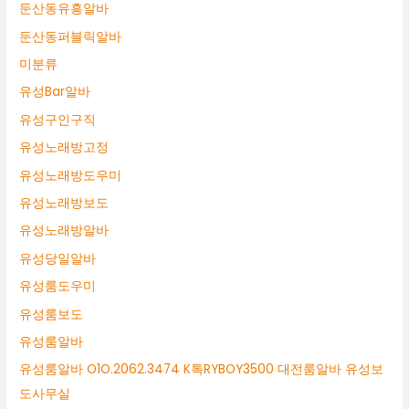
둔산동유흥알바
둔산동퍼블릭알바
미분류
유성Bar알바
유성구인구직
유성노래방고정
유성노래방도우미
유성노래방보도
유성노래방알바
유성당일알바
유성룸도우미
유성룸보도
유성룸알바
유성룸알바 O1O.2062.3474 K톡RYBOY3500 대전룸알바 유성보
도사무실