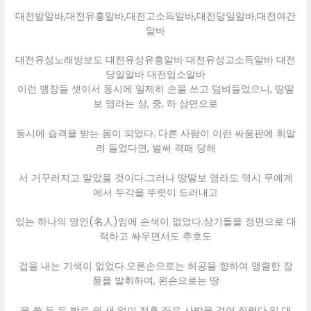
대전밤알바,대전유흥알바,대전고소득알바,대전당일알바,대전야간
알바
대전유성노래방보도 대전유성유흥알바 대전유성고소득알바 대전
당일알바 대전업소알바
이런 맹장들 셋이서 동시에 일제히 손을 쓰고 덤벼들었으니, 땅딸
보 염라는 상, 중, 하 삼면으로
동시에 습격을 받는 몸이 되었다. 다른 사람이 이런 싸움판에 휘말
려 들었다면, 벌써 격패 당해
서 거꾸러지고 말았을 것이다.그러나 땅딸보 염라도 역시 무예계
에서 두각을 뚜렷이 드러내고
있는 하나의 명인(名人)임에 손색이 없었다.삼기들을 정면으로 대
적하고 싸우면서도 추호도
겁을 내는 기색이 없었다.오른손으로는 허공을 향하여 맹렬한 장
풍을 발휘하며, 왼손으로는 땅
을 쓸 듯 두 발로 쉴 새 없이 전후 좌우 사방을 걷어 질렀다.일 대