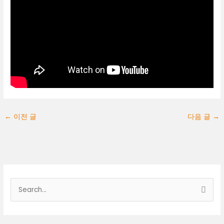
←
이전 글
다음 글
→
검
색
대