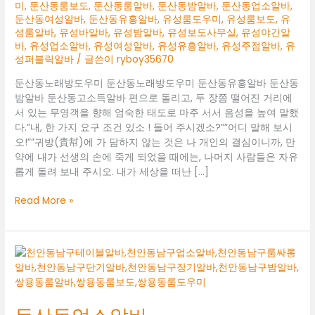
미
,
둔산동룸보도
,
둔산동룸알바
,
둔산동밤알바
,
둔산동업소알바
,
둔산동여성알바
,
둔산동유흥알바
,
유성룸도우미
,
유성룸보도
,
유
성룸알바
,
유성바알바
,
유성밤알바
,
유성보도사무실
,
유성야간알
바
,
유성업소알바
,
유성여성알바
,
유성유흥알바
,
유성주점알바
,
유
성퍼블릭알바
/ 글쓴이
ryboy35670
둔산동노래방도우미 둔산동노래방도우미 둔산동유흥알바 둔산동
밤알바 둔산동고소득알바 편으로 돌리고, 두 장쯤 떨어진 거리에
서 있는 무영객을 향해 엄숙한 태도로 마주 서서 음성을 높여 말했
다.”내, 한 가지 요구 조건 있소 ! 들어 주시겠소?””어디 말해 보시
오!””귀방(貴幇)에 가 담하지 않는 것은 나 개인의 결심이니까, 만
약에 내가 선생의 손에 죽게 되었을 때에는, 나머지 사람들은 자유
롭게 돌려 보내 주시오. 내가 세상을 떠난 […]
둔
Read More »
산
동
노
래
방
도
우