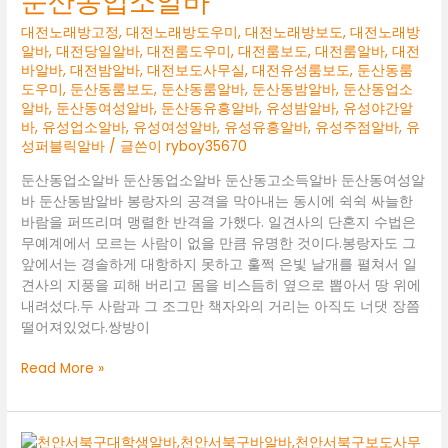
둔산동업소알바
미
대전노래방고정
,
대전노래방도우미
,
대전노래방보도
,
대전노래방
알바
,
대전당일알바
,
대전룸도우미
,
대전룸보도
,
대전룸알바
,
대전
바알바
,
대전밤알바
,
대전보도사무실
,
대전유성룸보도
,
둔산동룸
도우미
,
둔산동룸보도
,
둔산동룸알바
,
둔산동밤알바
,
둔산동업소
알바
,
둔산동여성알바
,
둔산동유흥알바
,
유성밤알바
,
유성야간알
바
,
유성업소알바
,
유성여성알바
,
유성유흥알바
,
유성주점알바
,
유
성퍼블릭알바
/ 글쓴이
ryboy35670
둔산동업소알바 둔산동업소알바 둔산동고소득알바 둔산동여성알
바 둔산동밤알바 봉랑자의 공격을 막아내는 동시에 쉭쉭 싸늘한
바람을 퍼뜨리며 맹렬한 반격을 가했다. 일견사의 단혼지 수법은
무예계에서 모르는 사람이 없을 만큼 유명한 것이다.봉랑자도 그
앞에서는 경솔하게 대항하지 못하고 훌쩍 은빛 날개를 펼쳐서 일
견사의 지풍을 피해 버리고 몸을 비스듬히 옆으로 뽑아서 땅 위에
내려섰다.두 사람과 그 조그만 책자와의 거리는 아직도 너댓 장쯤
떨어져있었다.쌍방이
둔
Read More »
산
동
업