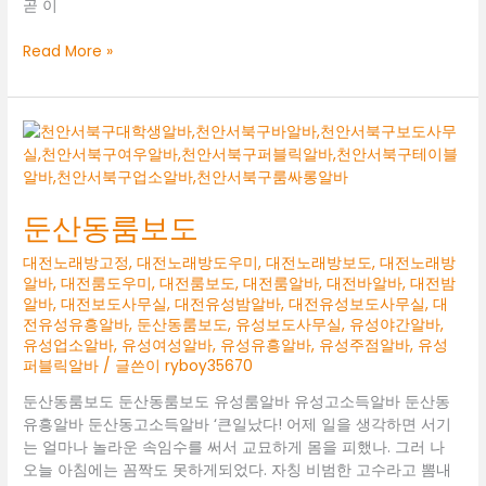
곧 이
둔
Read More »
산
동
룸
도
우
미
둔산동룸보도
대전노래방고정
,
대전노래방도우미
,
대전노래방보도
,
대전노래방
알바
,
대전룸도우미
,
대전룸보도
,
대전룸알바
,
대전바알바
,
대전밤
알바
,
대전보도사무실
,
대전유성밤알바
,
대전유성보도사무실
,
대
전유성유흥알바
,
둔산동룸보도
,
유성보도사무실
,
유성야간알바
,
유성업소알바
,
유성여성알바
,
유성유흥알바
,
유성주점알바
,
유성
퍼블릭알바
/ 글쓴이
ryboy35670
둔산동룸보도 둔산동룸보도 유성룸알바 유성고소득알바 둔산동
유흥알바 둔산동고소득알바 ‘큰일났다! 어제 일을 생각하면 서기
는 얼마나 놀라운 속임수를 써서 교묘하게 몸을 피했나. 그러 나
오늘 아침에는 꼼짝도 못하게되었다. 자칭 비범한 고수라고 뽐내