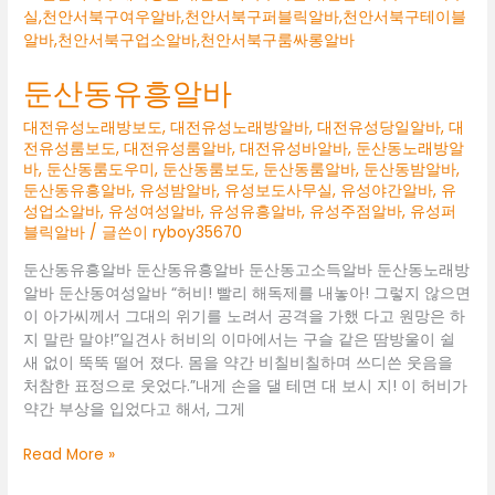
소
알
바
둔산동유흥알바
대전유성노래방보도
,
대전유성노래방알바
,
대전유성당일알바
,
대
전유성룸보도
,
대전유성룸알바
,
대전유성바알바
,
둔산동노래방알
바
,
둔산동룸도우미
,
둔산동룸보도
,
둔산동룸알바
,
둔산동밤알바
,
둔산동유흥알바
,
유성밤알바
,
유성보도사무실
,
유성야간알바
,
유
성업소알바
,
유성여성알바
,
유성유흥알바
,
유성주점알바
,
유성퍼
블릭알바
/ 글쓴이
ryboy35670
둔산동유흥알바 둔산동유흥알바 둔산동고소득알바 둔산동노래방
알바 둔산동여성알바 “허비! 빨리 해독제를 내놓아! 그렇지 않으면
이 아가씨께서 그대의 위기를 노려서 공격을 가했 다고 원망은 하
지 말란 말야!”일견사 허비의 이마에서는 구슬 같은 땀방울이 쉴
새 없이 뚝뚝 떨어 졌다. 몸을 약간 비칠비칠하며 쓰디쓴 웃음을
처참한 표정으로 웃었다.”내게 손을 댈 테면 대 보시 지! 이 허비가
약간 부상을 입었다고 해서, 그게
둔
Read More »
산