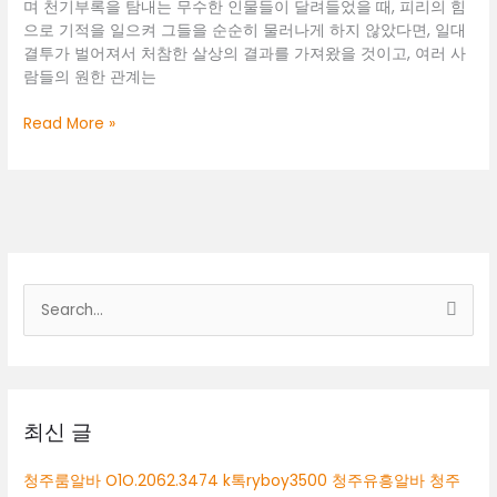
며 천기부록을 탐내는 무수한 인물들이 달려들었을 때, 피리의 힘
으로 기적을 일으켜 그들을 순순히 물러나게 하지 않았다면, 일대
결투가 벌어져서 처참한 살상의 결과를 가져왔을 것이고, 여러 사
람들의 원한 관계는
둔
Read More »
산
동
룸
보
도
검
색
대
상
최신 글
청주룸알바 O1O.2062.3474 k톡ryboy3500 청주유흥알바 청주