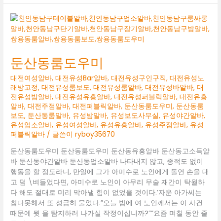
동
유
흥
알
바
둔산동룸도우미
대전여성알바
,
대전유성Bar알바
,
대전유성구인구직
,
대전유성노
래방고정
,
대전유성룸보도
,
대전유성룸알바
,
대전유성바알바
,
대
전유성밤알바
,
대전유성유흥알바
,
대전유성퍼블릭알바
,
대전유흥
알바
,
대전주점알바
,
대전퍼블릭알바
,
둔산동룸도우미
,
둔산동룸
보도
,
둔산동룸알바
,
유성밤알바
,
유성보도사무실
,
유성야간알바
,
유성업소알바
,
유성여성알바
,
유성유흥알바
,
유성주점알바
,
유성
퍼블릭알바
/ 글쓴이
ryboy35670
둔산동룸도우미 둔산동룸도우미 둔산동유흥알바 둔산동고소득알
바 둔산동야간알바 둔산동업소알바 나타내지 않고, 종적도 없이
행동을 할 정도라니, 만일에 그가 아미수로 노인에게 돌연 손을 대
고 덤 \벼들었다면, 아미수로 노인이 아무리 무술 재간이 탁월하
다 해도 절대로 미리 막아낼 힘이 없었을 것이다.’자운 아가씨는
참다못해서 또 성급히 물었다.”오늘 밤에 여 노인께서는 이 사건
때문에 뭣 을 탐지하러 나가실 작정이십니까?””요즘 며칠 동안 줄